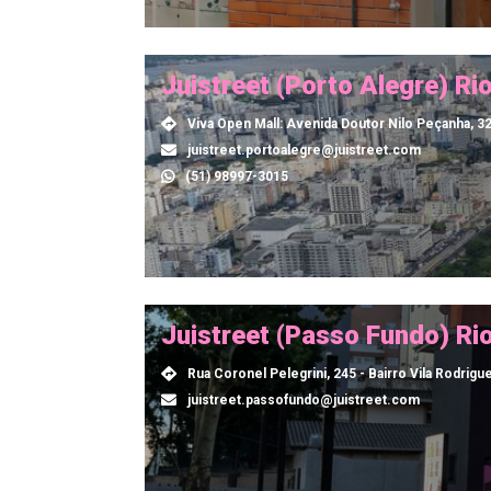
Juistreet (Porto Alegre) Ri
Viva Open Mall: Avenida Doutor Nilo Peçanha, 3
juistreet.portoalegre@juistreet.com
(51) 98997-3015
Juistreet (Passo Fundo) Ri
Rua Coronel Pelegrini, 245 - Bairro Vila Rodrigu
juistreet.passofundo@juistreet.com