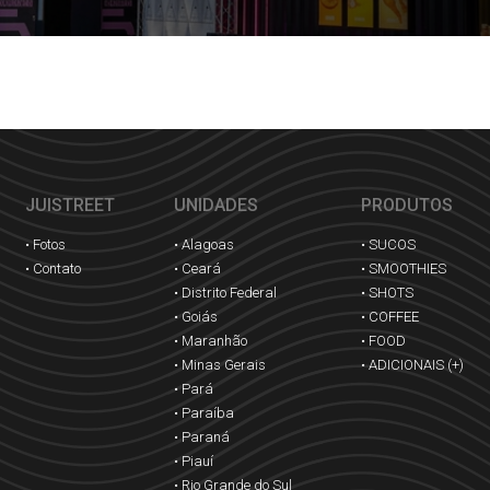
JUISTREET
UNIDADES
PRODUTOS
• Fotos
• Alagoas
• SUCOS
• Contato
• Ceará
• SMOOTHIES
• Distrito Federal
• SHOTS
• Goiás
• COFFEE
• Maranhão
• FOOD
• Minas Gerais
• ADICIONAIS (+)
• Pará
• Paraíba
• Paraná
• Piauí
• Rio Grande do Sul