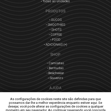
• Todas as unidades
PRODUTOS
• SUCOS
• SMOOTHIES
• SHOTS
• COFFEE
• FOOD
• ADICIONAIS (+)
SHOP
• Camisetas
• Bermudas
• Beachwear
• Souvenirs
AJUDA
• Dúvidas Frequentes
As configurações de cookies neste site são definidas para que
• Política de Privacidade
possamos dar-lhe a melhor experiência enquanto estiver aqui. Se
• Termos de Uso
desejar, você pode alterar as configurações de cookies a qualquer
momento em seu navegador. Ao continuar navegando você concorda