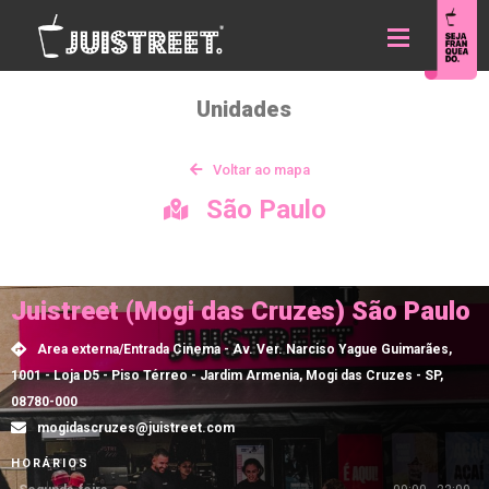
Unidades
Voltar ao mapa
São Paulo
Juistreet (Mogi das Cruzes) São Paulo
Area externa/Entrada Cinema - Av. Ver. Narciso Yague Guimarães,
1001 - Loja D5 - Piso Térreo - Jardim Armenia, Mogi das Cruzes - SP,
08780-000
mogidascruzes@juistreet.com
HORÁRIOS