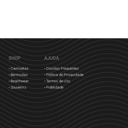
SHOP
AJUDA
• Camisetas
• Dúvidas Frequentes
• Bermudas
• Política de Privacidade
• Beachwear
• Termos de Uso
• Souvenirs
• Fidelidade