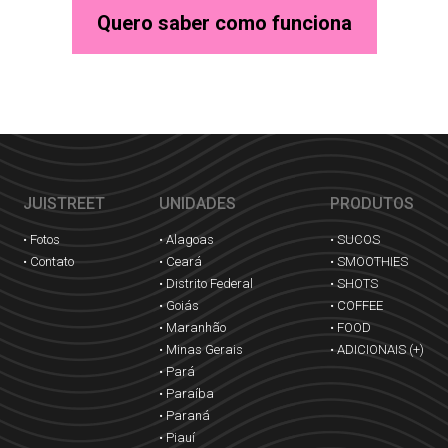
Quero saber como funciona
JUISTREET
UNIDADES
PRODUTOS
• Fotos
• Alagoas
• SUCOS
• Contato
• Ceará
• SMOOTHIES
• Distrito Federal
• SHOTS
• Goiás
• COFFEE
• Maranhão
• FOOD
• Minas Gerais
• ADICIONAIS (+)
• Pará
• Paraíba
• Paraná
• Piauí